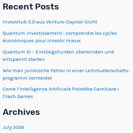
Recent Posts
Equilibrio
entre
InvestHub 3.0 aus Venture-Capital-Sicht
Entretenimiento
y
Quantum investissement : comprendre les cycles
économiques pour investir mieux
Responsabilidad
Quantum AI – Einstiegshürden überwinden und
entspannt starten
Wie man juristische Fehler in einer Leihmutterschafts­
programm vermeidet
Come l’Intelligenza Artificiale Potrebbe Cambiare i
Crash Games
Archives
July 2026